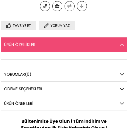
TAVSIYE ET
YORUM YAZ
ÜRÜN ÖZELLIKLERI
YORUMLAR
(0)
ÖDEME SEÇENEKLERI
ÜRÜN ÖNERILERI
Bültenimize Üye Olun ! Tüm İndirim ve
Fırsatlardan İlk Sizin Haberiniz Olsun !