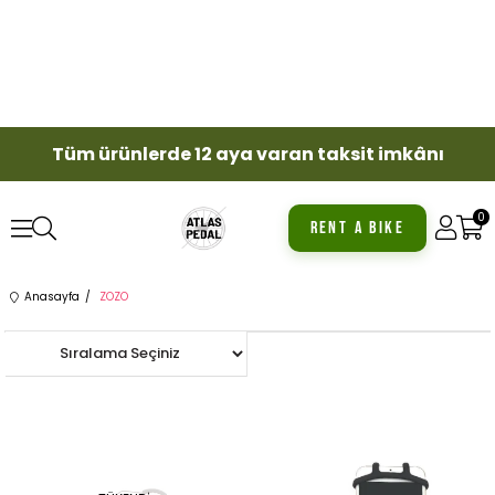
Tüm ürünlerde 12 aya varan taksit imkânı
0
RENT A BIKE
Anasayfa
ZOZO